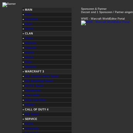
Sponsoren & Partner
» MAIN
Derzeit sind 1 Sponsoren / Partner einget
»
News
WWE - Warcraft WorldEditor Portal
»
Guestbook
»
Board
»
Search
» CLAN
»
Teams
»
Members
»
Clanwars
»
Awards
»
History
»
Rules
»
Sponsors
» WARCRAFT 3
»
ESL Amateur Series Squad
»
ESL Bundesliga Squad
»
WC3CL Squad
»
Tournaments
»
Clan-Ladder
»
B.Net Clan-Stats
»
Replays
»
CALL OF DUTY 4
»
ESL Squad
»
SERVICE
»
Events
»
Community