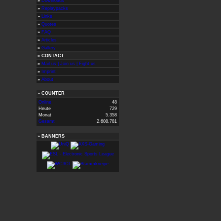
»
Downloads
»
Replaypacks
»
Links
»
Quotes
»
FAQ
»
Articles
»
Gallery
» CONTACT
»
Mail us | Join us | Fight us
»
Imprint
»
About
»
COUNTER
Online
48
Heute
729
Monat
5.358
Gesamt
2.608.781
»
BANNERS